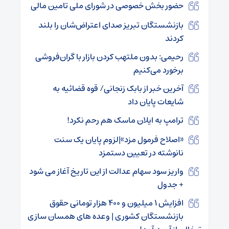
حضور بخش خصوصی در شورای ملی تامین مالی
بازنشستگان تبریز صدای اعتراض‌شان را بلند
کردند
رحیمی: بدون ملتهب کردن بازار با گران‌فروشی
برخورد می‌کنیم
آخرین خبر از بابک زنجانی/ قوه قضائیه به
شایعات پایان داد
ترامپ به ایلان ماسک هم رحم نکرد!
«اصلاح فرمول مزد»|لزوم پایان یک سنت
نانوشته در تعیین دستمزد
واریز سود سهام عدالت از این تاریخ آغاز می شود
+ جدول
افزایش ۱ میلیون و ۴۰۰ هزار تومانی حقوق
بازنشستگان کشوری | وعده های همسان سازی