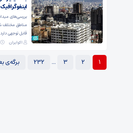
اینفوگرافیک
مناطق مختلف شهر
قابل توجهی دارد.
اکوایران
۰۷ د
1
2
3
232
برگه‌ی بع
…