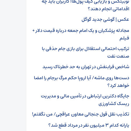
نوبیتکس و بازیابی کیف پول‌ها؛ کاربران باید چه
اقداماتی انجام دهند؟
عکس | گوشی جدید گوگل
مجادله پزشکیان و یک امام جمعه درباره قیمت دلار +
فیلم
ترکیب احتمالی استقلال برای بازی جام حذفی با
صنعت نفت
شاخص فرابنفش در تهران به حد خطرناک رسید
دست‌ها روی ماشه/ آیا اروپا حکم مرگ برجام را امضا
خواهد کرد؟
جایگاه دکترین ارتباطی در تأمین مالی و مدیریت
ریسک کشاورزی
تکذیب نقل قول جنجالی معاون عراقچی/ من نگفتم!
یارانه کدام ۳ میلیون نفر در مرداد قطع شد؟