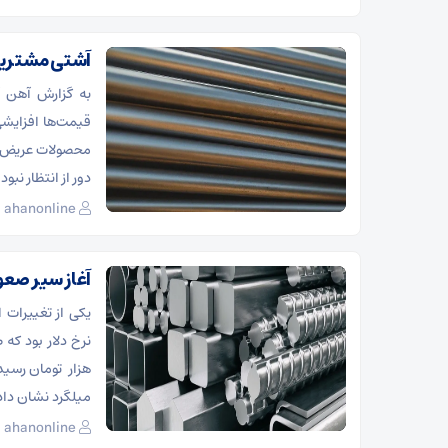
آشتی مشتریان 
به گزارش آهن آ
محصولات عریض و ط
دور از انتظار نب
ahanonline
آغاز سیر صع
یکی از تغییرات
هزار تومان رسید.
میلگرد نشان داد 
ahanonline