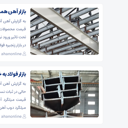
بازار آهن همس
قیمت محصولات ا
در بازار زنجیره فو
ahanonline
بازار فولاد ب
حالی در ثبات نسبی
میلگرد دوب آهن 
ahanonline