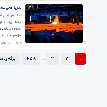
ضربه سیاست‌ه
به گزارش آهن آنلا
گرفته بود. با 
محصولات زنجیره 
افزایش نرخ دلار
ahanonline
1
2
3
458
برگه‌ی بع
…