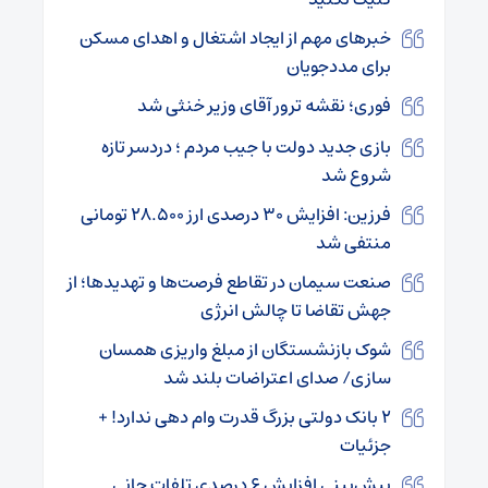
خبرهای مهم از ایجاد اشتغال و اهدای مسکن
برای مددجویان
فوری؛ نقشه ترور آقای وزیر خنثی شد
بازی جدید دولت با جیب مردم ؛ دردسر تازه
شروع شد
فرزین: افزایش ۳۰ درصدی ارز ۲۸.۵۰۰ تومانی
منتفی شد
صنعت سیمان در تقاطع فرصت‌ها و تهدیدها؛ از
جهش تقاضا تا چالش انرژی
شوک بازنشستگان از مبلغ واریزی همسان
سازی/ صدای اعتراضات بلند شد
۲ بانک دولتی بزرگ قدرت وام دهی ندارد! +
جزئیات
پیش‌بینی افزایش ۶ درصدی تلفات جانی