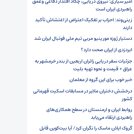
امیر سیاری: نیروی دریایی، چکاد اقتدار دفاعی وعمق
راهبردی ایران است
زینی‌وند: احزاب بر تفکیک اعتراض از اغتشاش تأکید
دارند
دستیار ژوزه مورینیو مربی تیم ملی فوتبال ایران شد
ابردزدی از ایران صحت دارد؟
جزئیات سفر دریایی زائران اربعین از بندر خرمشهر به
عراق + قیمت و نحوه تهیه بلیت
خبر خوب برای این گروه از معلمان
درخشش دختران ملایر در مسابقات اسکیت قهرمانی
کشور
روابط ایران و ارمنستان در سطح همکاری‌های
راهبردی ارتقاء می‌یابد
گروک ایلان ماسک را نگران کرد/ آیا بیت‌کوین قابل