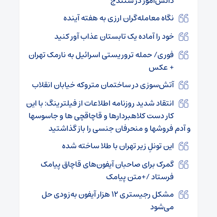
دانش‌آموز در سنندج
نگاه معامله‌گران ارزی به هفته آینده
خود را آماده یک تابستان عذاب آور کنید
فوری/ حمله تروریستی اسرائیل به نارمک تهران
+ عکس
آتش‌سوزی در ساختمان متروکه خیابان انقلاب
انتقاد شدید روزنامه اطلاعات از فیلترینگ: با این
کار دست کلاهبردارها و قاچاقچی ها و جاسوسها
و آدم فروشها و منحرفان جنسی را باز گذاشتید
این تونلِ زیر تهران با طلا ساخته شده
گمرک برای صاحبان آیفون‌های قاچاق پیامک
فرستاد /+متن پیامک
مشکل رجیستری ۱۲ هزار آیفون به‌زودی حل
می‌شود