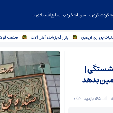
ه گردشگری
سرمایه خرد
منابع اقتصادی
زی اربعین
بازار فریز شده آهن آلات
صنعت فولاد و آهن آل
نشستگی |
مین بدهد
165 بازدید
۰