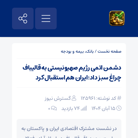
صفحه نخست
/
بانک، بیمه و بودجه
دشمن اتمی رژیم صهیونیستی به قالیباف
چراغ سبز داد؛ ایران هم استقبال کرد
کد نوشته: 125961
گسترش نیوز
۱۵ آبان ۱۴۰۴
74 بازدید
۰
در نشست مشترک اقتصادی ایران و پاکستان به