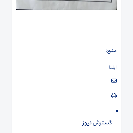
منبع:
ایلنا
گسترش نیوز