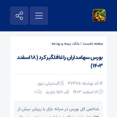
صفحه نخست
/
بانک، بیمه و بودجه
بورس سهامداران را غافلگیر کرد ( ۱۸ اسفند
۱۴۰۳)
کد نوشته: 47475
گسترش نیوز
۱۸ اسفند ۱۴۰۳
158 بازدید
۰
شاخص کل بورس در میانه بازار با ریزش بیش از