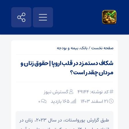
صفحه نخست
/
بانک، بیمه و بودجه
شکاف دستمزد در قلب اروپا | حقوق زنان و
مردان چقدر است؟
کد نوشته: 49144
گسترش نیوز
۲۱ اسفند ۱۴۰۳
165 بازدید
۰
طبق گزارش یورواستات، در سال ۲۰۲۳، زنان در