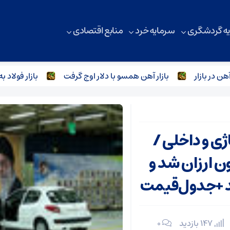
ه گردشگری
سرمایه خرد
منابع اقتصادی
ر
بازار آهن همسو با دلار اوج گرفت
بازار فولاد به خواب ف
ی‌ و داخلی‌ /
توماتیک » ۳۵ میلیون ارزان شد و
شد +جدول‌قیمت
147 بازدید
۰