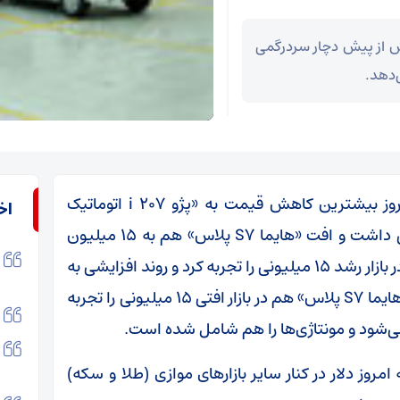
بیش از پیش دچار سردرگمی
‌دهد.
به گزارش اکوایران؛ ارزیابی‌ها نشان می‌دهد امروز بیشترین کاهش قیمت به «پژو i 207 اتوماتیک
اخ
TU5P» رسید و این خودرو کاهشی ۳۵ میلیونی داشت و افت «هایما S7 پلاس» هم به ۱۵ میلیون
رسید. در مقابل در این مدت «کوییک دنده‌ای S» در بازار رشد ۱۵ میلیونی را تجربه کرد و روند افزایشی به
خود گرفت. از سوی دیگر در میان مونتاژی‌ها هم «هایما S7 پلاس» هم در بازار افتی ۱۵ میلیونی را تجربه
می‌شود و مونتاژی‌ها را هم شامل شده است.
روز دلار در کنار سایر بازارهای موازی (طلا و سکه)