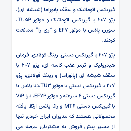
گیربکس اتوماتیک و سقف پانوراما (شیشه ای)،
پژو ۲۰۷ با گیربکس اتوماتیک و موتور TU5P،
سورن پلاس با موتور EF7 و “ری را” ممانعت
کردند.
پژو ۲۰۷ با گیربکس دستی، رینگ فولادی، فرمان
هیدرولیک و ترمز عقب کاسه ای، پژو ۲۰۷ با
سقف شیشه ای (پانوراما) و رینگ فولادی، پژو
۲۰۷ با گیربکس دستی با موتور TU3،دنا پلاس با
گیربکس دستی ۶ سرعته و موتور EF7P، تارا V1P
با گیربکس دستی MT6 و رانا پلاس ارتقا یافته
محصولاتی هستند که مدیران ایران خودرو تنها
از مسیر پیش فروش به مشتریان عرضه می