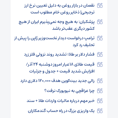
نقصان در بازار روغن به دلیل تعیین نرخ ارز
ترجیحی| ذخایر روغن خام مطلوب است
پزشکیان: به هیچ وجه نمی‌پذیرم ایران از هیچ
کشور دیگری عقب‌تر باشد
ترامپ درخواست دیدار نخست‌وزیر ژاپن را پیش از
تحلیف رد کرد
فشار دلار بر طلا؛ تشدید روند نزولی فلز زرد
قیمت طلای ۱۸عیار امروز دوشنبه ۲۴ آذر/
افزایش شدید قیمت + جدول و جزئیات
رالی جدید بیت‌کوین هدف ۱۲۰,۰۰۰ دلاری دارد
چرا عراقچی به نیویورک نرفت؟
خبر مهم درباره مالیات واردات طلا + سند
یک واریزی بزرگ در راه حساب گندمکاران