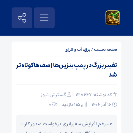
صفحه نخست
/
برق، آب و انرژی
تغییر بزرگ در پمپ بنزین‌ها | صف‌ها کوتاه تر
شد
کد نوشته: 138467
گسترش نیوز
۱۶ آذر ۱۴۰۴
115 بازدید
۰
علیرغم افزایش سه‌برابری درخواست صدور کارت