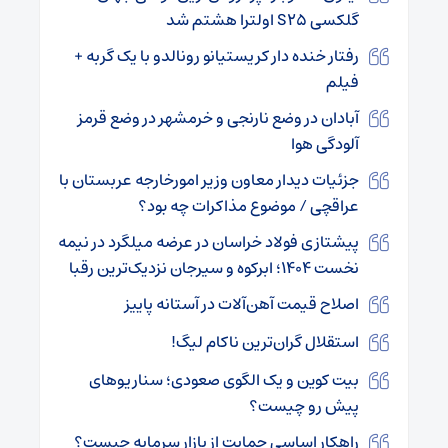
گلکسی S۲۵ اولترا هشتم شد
رفتار خنده دار کریستیانو رونالدو با یک گربه +
فیلم
آبادان در وضع نارنجی و خرمشهر در وضع قرمز
آلودگی هوا
جزئیات دیدار معاون وزیر امورخارجه عربستان با
عراقچی / موضوع مذاکرات چه بود؟
پیشتازی فولاد خراسان در عرضه میلگرد در نیمه
نخست ۱۴۰۴؛ ابرکوه و سیرجان نزدیک‌ترین رقبا
اصلاح قیمت آهن‌آلات در آستانه پاییز
استقلال گران‌ترین ناکام لیگ!
بیت کوین و یک الگوی صعودی؛ سناریوهای
پیش رو چیست؟
راهکار اساسی حمایت از بازار سرمایه چیست؟