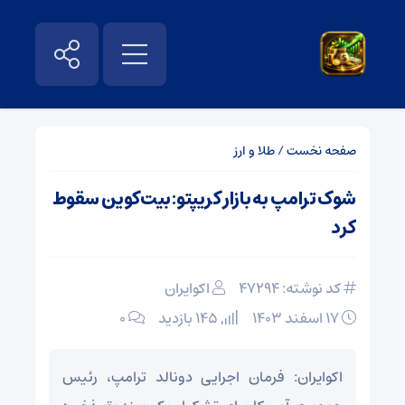
صفحه نخست
/
طلا و ارز
شوک ترامپ به بازار کریپتو: بیت‌کوین سقوط
کرد
کد نوشته: 47294
اکوایران
۱۷ اسفند ۱۴۰۳
145 بازدید
۰
اکوایران: فرمان اجرایی دونالد ترامپ، رئیس