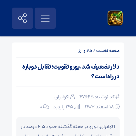
صفحه نخست
/
طلا و ارز
دلار تضعیف شد، یورو تقویت؛ تقابل دوباره
در راه است؟
کد نوشته: 47665
اکوایران
۱۸ اسفند ۱۴۰۳
145 بازدید
۰
اکوایران: یورو در هفته گذشته حدود ۴.۵ درصد در