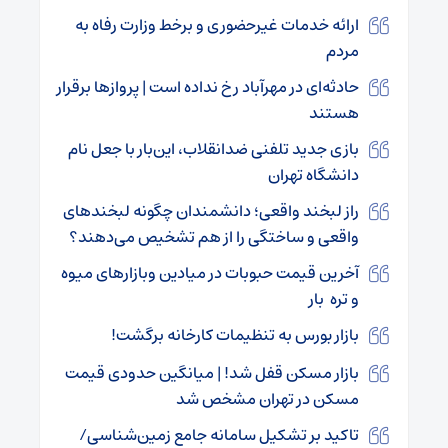
ارائه خدمات غیرحضوری و برخط وزارت رفاه به
مردم
حادثه‌ای در مهرآباد رخ نداده است | پروازها برقرار
هستند
بازی جدید تلفنی ضدانقلاب، این‌بار با جعل نام
دانشگاه‌ تهران
راز لبخند واقعی؛ دانشمندان چگونه لبخندهای
واقعی و ساختگی را از هم تشخیص می‌دهند؟
آخرین قیمت حبوبات در میادین وبازار‌های میوه
و تره بار
بازار بورس به تنظیمات کارخانه برگشت!
بازار مسکن قفل شد! | میانگین حدودی قیمت
مسکن در تهران مشخص شد
تاکید بر تشکیل سامانه جامع زمین‌شناسی/