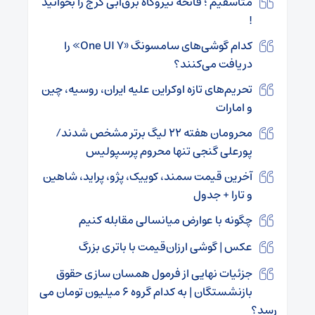
متأسفیم ؛ فاتحه نیروگاه برق‌آبی کرج را بخوانید
!
کدام گوشی‌های سامسونگ «One UI 7» را
دریافت می‌کنند؟
تحریم‌های تازه اوکراین علیه ایران، روسیه، چین
و امارات
محرومان هفته ۲۲ لیگ برتر مشخص شدند/
پورعلی گنجی تنها محروم پرسپولیس
آخرین قیمت سمند، کوییک، پژو، پراید، شاهین
و تارا + جدول
چگونه با عوارض میانسالی مقابله کنیم
عکس | گوشی ارزان‌قیمت با باتری بزرگ
جزئیات نهایی از فرمول همسان سازی حقوق
بازنشستگان | به کدام گروه ۶ میلیون تومان می
رسد؟