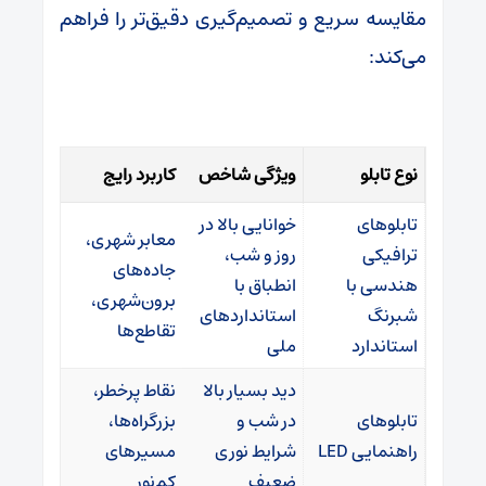
مقایسه سریع و تصمیم‌گیری دقیق‌تر را فراهم
می‌کند:
نوع تابلو
ویژگی شاخص
کاربرد رایج
تابلوهای
خوانایی بالا در
معابر شهری،
ترافیکی
روز و شب،
جاده‌های
هندسی با
انطباق با
برون‌شهری،
شبرنگ
استانداردهای
تقاطع‌ها
استاندارد
ملی
دید بسیار بالا
نقاط پرخطر،
تابلوهای
در شب و
بزرگراه‌ها،
راهنمایی LED
شرایط نوری
مسیرهای
ضعیف
کم‌نور