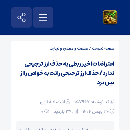
صفحه نخست
/
صنعت و معدن و تجارت
اعتراضات اخیر ربطی به حذف ارز ترجیحی
ندارد/ حذف ارز ترجیحی رانت به خواص را از
بین برد
کد نوشته: 157967
اقتصاد آنلاین
۳۰ بهمن ۱۴۰۴
39 بازدید
۰