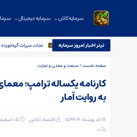
سرمایه کلان
سرمایه دیجیتال
سرمای
واپیماها از فرودگاه جده عربستان
تیتر اخبار امروز سرمایه
نجات میراث گره‌خورده ایران؛ ا
صفحه نخست
/
صنعت و معدن و تجارت
کارنامه یکساله ترامپ؛ معمای 
به روایت آمار
کد نوشته: 159209
اقتصاد آنلاین
۰۵ اسفند ۱۴۰۴
۰