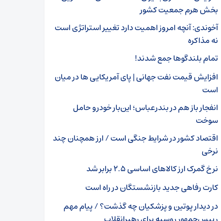
بخش هرم جمعیت کشور
آخوندی: آنچه امروز اهمیت دارد تغییر استراتژی است
نه مذاکره
تمام بلندگوها جمع شدند!
افزایش قیمت نفت جهانی | پای آمریکایی ها در میان
است
انفجار باز هم در بندرعباس؛ این‌بار خودرو حامل
سوخت
اقتصاد کشور در شرایط جنگی است / ارز همچنان چند
نرخی
نرخ گمرک ارز کالاهای اساسی ۲.۵ برابر شد
کارت رفاهی جدید بازنشستگان در راه است
در دیدار پوتین و پزشکیان چه گذشت؟ / پیام مهم
رییس‌جمهور روسیه برای رهبرانقلاب