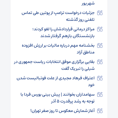
شهریور
جزئیات درخواست ترامپ از پوتین طی تماس
تلفنی روز گذشته
مراکز درمانی قراردادشان را لغو کردند؛
بازنشستگان بازهم گرفتار شدند
بخشنامه مهم درباره مالیات بر ارزش افزوده
مناطق آزاد
بقایی برگزاری موفق انتخابات ریاست جمهوری در
شیلی را تبریک گفت
اعتراف فرهاد مجیدی از علت فوتبالیست شدن
خود
سهامداران بخوانند | پیش بینی بورس فردا با
توجه به رشد پرقدرت ۵ آذر
آغاز شمارش معکوس تا روز صفر تهران!