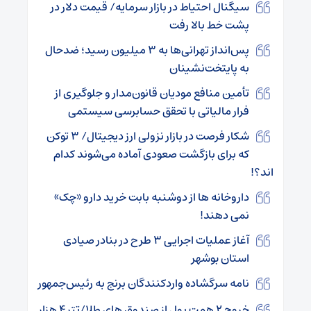
سیگنال احتیاط در بازار سرمایه/ قیمت دلار در
پشت خط بالا رفت
پس‌انداز تهرانی‌ها به ۳ میلیون رسید؛ ضدحال
به پایتخت‌نشینان
تأمین منافع مودیان قانون‌مدار و جلوگیری از
فرار مالیاتی با تحقق حسابرسی سیستمی
شکار فرصت در بازار نزولی ارز دیجیتال/ ۳ توکن
که برای بازگشت صعودی آماده می‌شوند کدام
اند؟!
داروخانه ها از دوشنبه بابت خرید دارو «چک»
نمی دهند!
آغاز عملیات اجرایی ۳ طرح در بنادر صیادی
استان بوشهر
نامه سرگشاده واردکنندگان برنج به رئیس‌جمهور
خروج ۲ همت پول از صندوق های طلا/تتر ۴ هزار