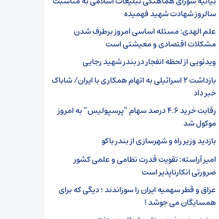
بیانیه شورای هماهنگی تبلیغات اسلامی به مناسبت
سالروز شهادت شهید فهمیده
علم الهدی: مسئله اساسی امروز برطرف شدن
مشکلات اقتصادی و معیشتی است
ویدئویی از لحظه انفجار در بندر شهید رجایی
بازداشت ۲ اسرائیلی به اتهام همکاری با ایران/ شاباک
خبر داد
رقابت خرید ۴.۶ درصد سهام “پرسپولیس” به امروز
موکول شد
بازدید وزیر راه و شهرسازی از بندر باکو
امیر آراسته: تقویت قدرت نظامی و علمی کشور
ضرورتی انکارناپذیر است
عراق و قطر سهمیه ایران را سوزاندند ؛ دیگی که برای
همسایگان می جوشد !