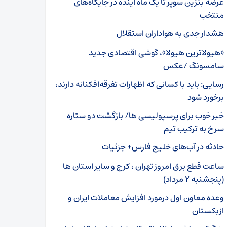
عرضه بنزین سوپر تا یک ماه آینده در جایگاه‌های
منتخب
هشدار جدی به هواداران استقلال
«هیولاترین هیولا»، گوشی اقتصادی جدید
سامسونگ /عکس
رسایی: باید با کسانی که اظهارات تفرقه‌افکنانه دارند،
برخورد شود
خبر خوب برای پرسپولیسی ها/ بازگشت دو ستاره
سرخ به ترکیب تیم
حادثه در آب‌‌های خلیج فارس+ جزئیات
ساعت قطع برق امروز تهران ، کرج و سایر استان ‌ها
(پنجشنبه ۲ مرداد)
وعده معاون اول درمورد افزایش معاملات ایران و
ازبکستان