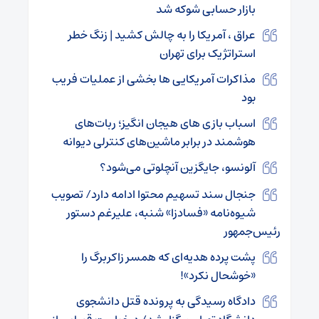
بازار حسابی شوکه شد
عراق ، آمریکا را به چالش کشید | زنگ خطر
استراتژیک برای تهران
مذاکرات آمریکایی ها بخشی از عملیات فریب
بود
اسباب بازی های هیجان انگیز؛ ربات‌های
هوشمند در برابر ماشین‌های کنترلی دیوانه
آلونسو، جایگزین آنچلوتی می‌شود؟
جنجال سند تسهیم محتوا ادامه دارد/ تصویب
شیوه‌نامه «فسادزا» شنبه، علیرغم دستور
رئیس‌جمهور
پشت پرده هدیه‌ای که همسر زاکربرگ را
«خوشحال نکرد»!
دادگاه رسیدگی به پرونده قتل دانشجوی