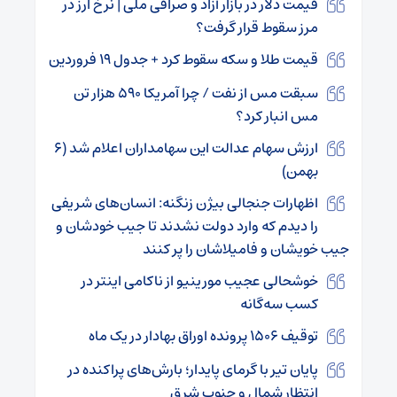
قیمت دلار در بازار آزاد و صرافی ملی | نرخ ارز در
مرز سقوط قرار گرفت؟
قیمت طلا و سکه سقوط کرد + جدول ۱۹ فروردین
سبقت مس از نفت / چرا آمریکا ۵۹۰ هزار تن
مس انبار کرد؟
ارزش سهام عدالت این سهامداران اعلام شد (۶
بهمن)
اظهارات جنجالی بیژن زنگنه: انسان‌های شریفی
را دیدم که وارد دولت نشدند تا جیب خودشان و
جیب خویشان و فامیلاشان را پر کنند
خوشحالی عجیب مورینیو از ناکامی اینتر در
کسب سه‌گانه
توقیف ۱۵۰۶ پرونده اوراق بهادار در یک ماه
پایان تیر با گرمای پایدار؛ بارش‌های پراکنده در
انتظار شمال و جنوب شرق