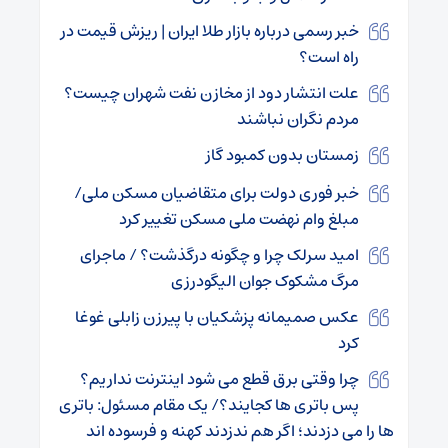
خبر رسمی درباره بازار طلا ایران | ریزش قیمت در
راه است؟
علت انتشار دود از مخازن نفت شهران چیست؟
مردم نگران نباشند
زمستان بدون کمبود گاز
خبر فوری دولت برای متقاضیان مسکن ملی/
مبلغ وام نهضت ملی مسکن تغییر کرد
امید سرلک چرا و چگونه درگذشت؟ / ماجرای
مرگ مشکوک جوان الیگودرزی
عکس صمیمانه پزشکیان با پیرزن زابلی غوغا
کرد
چرا وقتی برق قطع می شود اینترنت نداریم؟
پس باتری ها کجایند؟/ یک مقام مسئول: باتری
ها را می دزدند؛ اگر هم ندزدند کهنه و فرسوده اند