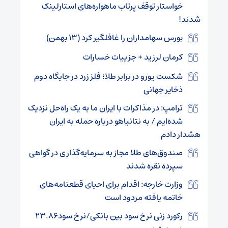
خواستار توقف پرتاب ماهواره‌های استارلینک
شدند!
بورس سهامداران را غافلگیر کرد (۱۳ بهمن)
کرمان لرزید + جزییات خسارات
شکست یورو در برابر طلا؛ فلز زرد در جایگاه دوم
ذخایر جهانی
ترامپ: در مذاکرات با ایران ما به یک راه‌حل نزدیک
شده‌ایم / به نتانیاهو درباره حمله به ایران
هشدار دادم
صندوق‌های طلا مجاز به سرمایه‌گذاری در گواهی
سپرده نقره شدند
وزارت خارجه: اقدام برای احیای قطعنامه‌های
خاتمه‌ یافته مردود است
رکورد زنی نرخ سود بین بانکی/نرخ سود۲۳.۸۶