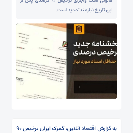
قانونی است واجرای ترخیص ۹۰ درصدی پس از
این تاریخ نیازمندتمدید است.
به گزارش اقتصاد آنلاین، گمرک ایران ترخیص ۹۰