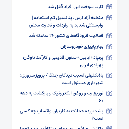
کارت سوخت این افراد قفل شد
منطقه آزاد ارس، پتانسیل کم استفاده |
وابستگی شدید به واردات و تجارت محض
فعالیت فرودگاه‌های کشور ۲۴ ساعته شد
بهار پاییزی خودروسازان
پهپاد «ابابیل» ستون قدیمی و کارآمد ناوگان
پهپادی ایران
بلاتکلیفی آسیب دیدگان جنگ / پرویز سروری:
شهرداری مسئول است
توزیع رب و روغن الکترونیک و بازگشت به دهه
۶۰
پشت پرده حملات به کاربران واتساپ چه کسی
است؟
واکنش عراقچی به ادعای ویتکاف درمورد تحویل