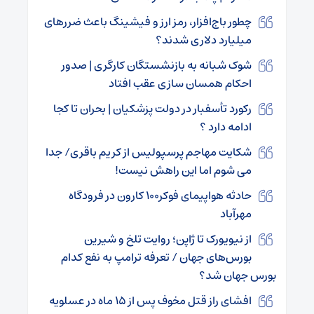
چطور باج‌افزار، رمز ارز و فیشینگ باعث ضررهای
میلیارد دلاری شدند؟
شوک شبانه به بازنشستگان کارگری | صدور
احکام همسان سازی عقب افتاد
رکورد تأسفبار در دولت پزشکیان | بحران تا کجا
ادامه دارد ؟
شکایت مهاجم پرسپولیس از کریم باقری/ جدا
می شوم اما این راهش نیست!
حادثه هواپیمای فوکر۱۰۰ کارون در فرودگاه
مهرآباد
از نیویورک تا ژاپن؛ روایت تلخ و شیرین
بورس‌های جهان / تعرفه ترامپ به نفع کدام
بورس جهان شد؟
افشای راز قتل مخوف پس از ۱۵ ماه در عسلویه