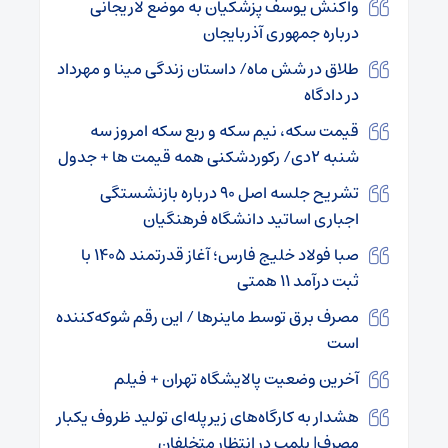
واکنش یوسف پزشکیان به موضع لاریجانی
درباره جمهوری آذربایجان
طلاق در شش ماه/ داستان زندگی مینا و مهرداد
در دادگاه
قیمت سکه، نیم سکه و ربع سکه امروز سه
شنبه ۲دی/ رکوردشکنی همه قیمت ها + جدول
تشریح جلسه اصل ۹۰ درباره بازنشستگی
اجباری اساتید دانشگاه فرهنگیان
صبا فولاد خلیج ‌فارس؛ آغاز قدرتمند ۱۴۰۵ با
ثبت درآمد ۱۱ همتی
مصرف برق توسط ماینرها / این رقم شوکه‌کننده
است
آخرین وضعیت پالایشگاه تهران + فیلم
هشدار به کارگاه‌های زیرپله‌ای تولید ظروف یکبار
مصرف| پلمب در انتظار متخلفان