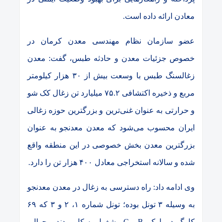
معادن ارائه داده است.
عضو سازمان نظام مهندسی معدن کرمان در
خصوص جزئیات معدن و حادثه طبس، گفت:
معدن
زغالسنگ طبس با وسعت بیش از ۳۰ هزار کیلومتر
مربع و ذخیره اکتشافی ۷۵.۲ میلیارد تن زغال کک شو
و حرارتی به عنوان غنی‌ترین و بزرگترین حوزه زغالی
ایران محسوب می‌شود که معدن معدنجو به عنوان
بزرگترین معدن بخش خصوصی در این منطقه واقع
شده و سالانه استخراجی معادل ۴۰۰ هزار تن را دارد.
وی ادامه داد: راه دسترسی به زغال در معدن معدنجو
به وسیله ۳ تونل بوده؛ تونل
شماره ۱، ۲ و ۳
که
۶۹
کارگر در بلوک
B
و
C
مشغول به کار بودند و حوالی