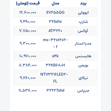
برند
مدل
قیمت (تومان)
ایوولی
EV۲۵۵QG
۱۲,۶۰۰,۰۰۰
شارپ
۳۲bd۱x
۹,۴۹۰,۰۰۰
آوکس
AT۳۲۲۰
۷,۷۵۰,۰۰۰
ms-۳۲st۲s۲-
مدیا استار
۹,۳۰۰,۰۰۰
f –
هایسنس
a۴k
۱۰,۹۷۰,۰۰۰
بویمن
۳۲KB۶۸۰H
۸,۳۸۴,۰۰۰
NTV۳۲۱۶LED۲-
نیکای
۹,۶۶۰,۰۰۰
FL
جیپاس
۳۲۲۲Tshd
۱۱,۵۳۶,۰۰۰