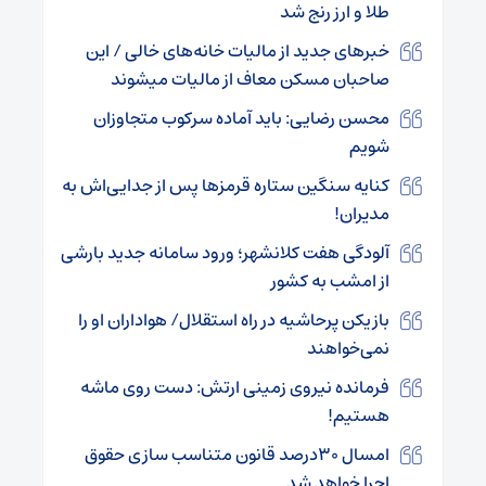
طلا و ارز رنج شد
خبرهای جدید از مالیات خانه‌های خالی / این
صاحبان مسکن معاف از مالیات میشوند
محسن رضایی: باید آماده سرکوب متجاوزان
شویم
کنایه سنگین ستاره قرمز‌ها پس از جدایی‌اش به
مدیران!
آلودگی هفت کلانشهر؛ ورود سامانه جدید بارشی
از امشب به کشور
بازیکن پرحاشیه در راه استقلال/ هواداران او را
نمی‌خواهند
فرمانده نیروی زمینی ارتش: دست روی ماشه
هستیم!
امسال ۳۰درصد قانون متناسب سازی حقوق
اجرا خواهد شد