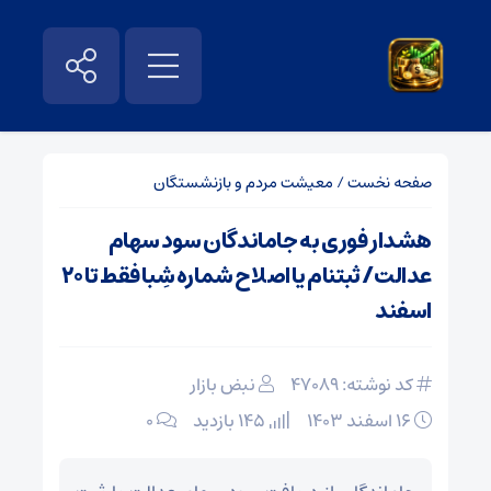
صفحه نخست
/
معیشت مردم و بازنشستگان
هشدار فوری به جاماندگان سود سهام
عدالت/ ثبتنام یا اصلاح شماره شِبا فقط تا ۲۰
اسفند
کد نوشته: 47089
نبض بازار
۱۶ اسفند ۱۴۰۳
145 بازدید
۰