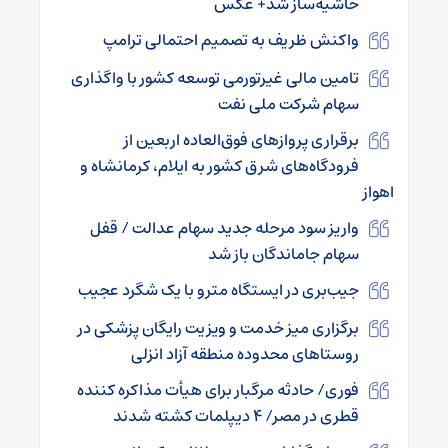
حاشیه‌ساز شد+ عکس
واکنش ظریف به تصمیم احتمالی ترامپ
تامین مالی غیرتورمی توسعه کشور با واگذاری
سهام شرکت ملی نفت
برقراری پروازهای فوق‌العاده اربعین از
فرودگاه‌های شرق کشور به ایلام، کرمانشاه و
اهواز
واریز سود مرحله جدید سهام عدالت / قفل
سهام جاماندگان باز شد
جیب‌بری در ایستگاه مترو با یک شگرد عجیب
برگزاری میز خدمت و ویزیت رایگان پزشکی در
روستاهای محدوده منطقه آزاد انزلی
فوری/ حادثه مرگبار برای هیأت مذاکره کننده
قطری در مصر/ ۴ دیپلمات کشته شدند