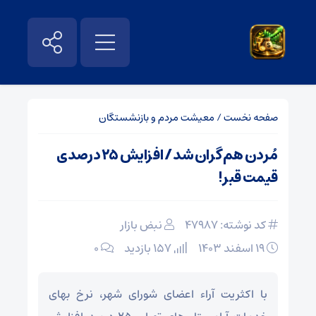
صفحه نخست
/
معیشت مردم و بازنشستگان
مُردن هم گران شد / افزایش ۲۵ درصدی
قیمت قبر!
کد نوشته: 47987
نبض بازار
۱۹ اسفند ۱۴۰۳
157 بازدید
۰
با اکثریت آراء اعضای شورای شهر، نرخ بهای