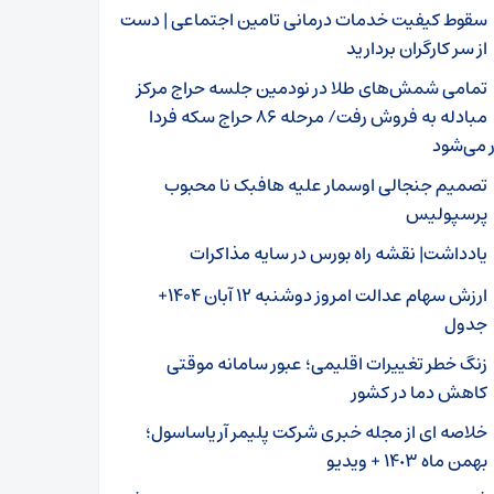
سقوط کیفیت خدمات درمانی تامین اجتماعی | دست
از سر کارگران بردارید
تمامی شمش‌های طلا در نودمین جلسه حراج مرکز
مبادله به فروش رفت/ مرحله ۸۶ حراج سکه فردا
ر می‌شود
تصمیم جنجالی اوسمار علیه هافبک نا محبوب
پرسپولیس
یادداشت| نقشه راه بورس در سایه مذاکرات
ارزش سهام عدالت امروز دوشنبه ۱۲ آبان ۱۴۰۴+
جدول
زنگ خطر تغییرات اقلیمی؛ عبور سامانه موقتی
کاهش دما در کشور
خلاصه ای از مجله خبری شرکت پلیمر آریاساسول؛
بهمن ماه ١۴٠٣ + ویدیو