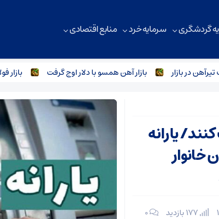
ه گردشگری
سرمایه خرد
منابع اقتصادی
ن در بازار
بازار آهن همسو با دلار اوج گرفت
بازار فولاد 
نند/ یارانه
 خانوار
177 بازدید
۰