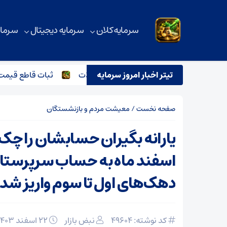
سرمایه کلان
سرمایه دیجیتال
سرمای
تیتر اخبار امروز سرمایه
 اسماعیل هنیه و تاثیر آن بر بازار آهن آلات
ثبات قاطع قیمت تیرآه
صفحه نخست
/
معیشت مردم و بازنشستگان
یارانه بگیران حسابشان را چک ک
اسفند ماه به حساب سرپرستان
دهک‌های اول تا سوم واریز شد
کد نوشته: 49604
نبض بازار
۲۲ اسفند ۱۴۰۳