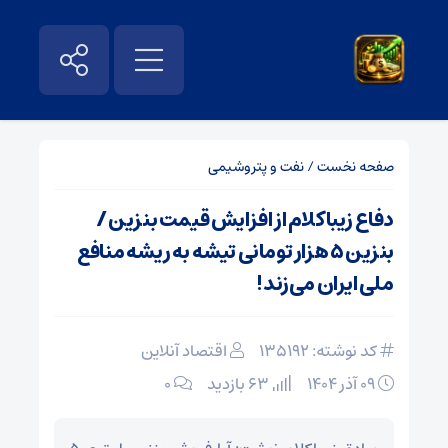
صفحه نخست
/
نفت و پتروشیمی
دفاع زیباکلام از افزایش قیمت بنزین /
بنزین ۵ هزار تومانی تیشه به ریشه منافع
ملی ایران می‌زند!
کد نوشته: 135192
اقتصاد آنلاین
۰۹ آذر ۱۴۰۴
63 بازدید
۰