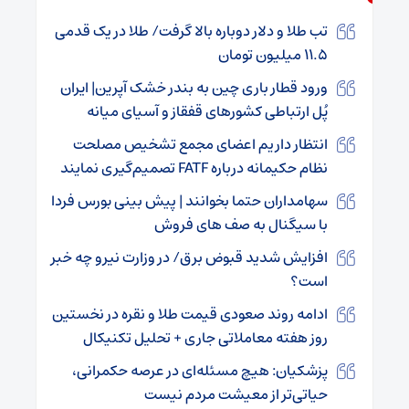
تب طلا و دلار دوباره بالا گرفت/ طلا در یک قدمی
۱۱.۵ میلیون تومان
ورود قطار باری چین به بندر خشک آپرین| ایران
پُل ارتباطی کشورهای قفقاز و آسیای میانه
انتظار داریم اعضای مجمع تشخیص مصلحت
نظام حکیمانه درباره FATF تصمیم‌گیری نمایند
سهامداران حتما بخوانند | پیش بینی بورس فردا
با سیگنال به صف های فروش
افزایش شدید قبوض برق/ در وزارت نیرو چه خبر
است؟
ادامه روند صعودی قیمت طلا و نقره در نخستین
روز هفته معاملاتی جاری + تحلیل تکنیکال
پزشکیان: هیچ مسئله‌ای در عرصه حکمرانی،
حیاتی‌تر از معیشت مردم نیست