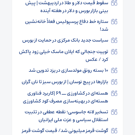
سقوط قیمت دلار و طلا در اردیبهشت | پیش
بینی بازار بورس و دلار در هفته آینده
ستاره خط دفاع پرسپولیس فعلاً خانه‌نشین
شد!
سیاست جدید بانک مرکزی در حمایت از بورس
توییت جنجالی که ایلان ماسک خیلی زود پاکش
کرد / عکس
۱۰ بسته رونق مولدسازی در یزد تدوین شد
بازارها در پیچ نوسان | از بورس سبز تا نان گران
هسته‌ای در کشاورزی ــ ۶۹ |کاربرد فناوری
هسته‌ای در بهینه‌سازی مصرف کود کشاورزی
تسخیر لانه جاسوسی؛ نقطه عطفی در تثبیت
استقلال سیاسی و عزت ملی ایرانیان
گوشت قرمز میلیونی شد/ قیمت گوشت قرمز