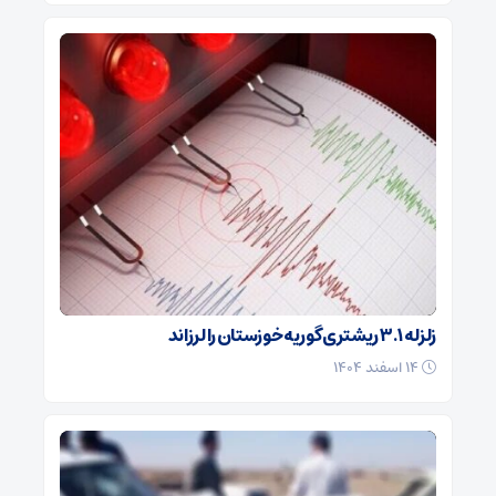
زلزله ۳.۱ ریشتری گوریه خوزستان را لرزاند
۱۴ اسفند ۱۴۰۴