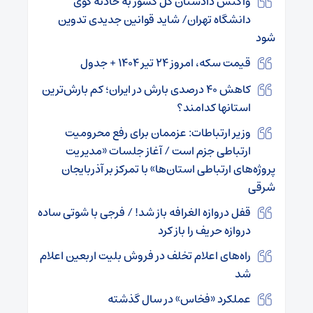
واکنش دادستان کل کشور به حادثه کوی
دانشگاه تهران/ شاید قوانین جدیدی تدوین
شود
قیمت سکه، امروز ۲۴ تیر ۱۴۰۴ + جدول
کاهش ۴۰ درصدی بارش در ایران؛ کم بارش‌ترین
استانها کدامند؟
وزیر ارتباطات: عزممان برای رفع محرومیت
ارتباطی جزم است / آغاز جلسات «مدیریت
پروژه‌های ارتباطی استان‌ها» با تمرکز بر آذربایجان
شرقی
قفل دروازه الغرافه باز شد! / فرجی با شوتی ساده
دروازه حریف را باز کرد
راه‌های اعلام تخلف در فروش بلیت اربعین اعلام
شد
عملکرد «فخاس» در سال گذشته