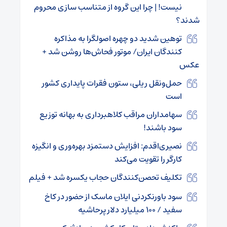
نیست! | چرا این گروه از متناسب سازی محروم
شدند؟
توهین شدید دو چهره اصولگرا به مذاکره
کنندگان ایران/ موتور فحاش‌ها روشن شد +
عکس
حمل‌ونقل ریلی، ستون فقرات پایداری کشور
است
سهامداران مراقب کلاهبرداری به بهانه توزیع
سود باشند!
نصیری‌اقدم: افزایش دستمزد بهره‌وری و انگیزه
کارگر را تقویت می‌کند
تکلیف تحصن‌کنندگان حجاب یکسره شد + فیلم
سود باورنکردنی ایلان ماسک از حضور در کاخ
سفید / ۱۰۰ میلیارد دلار پرحاشیه