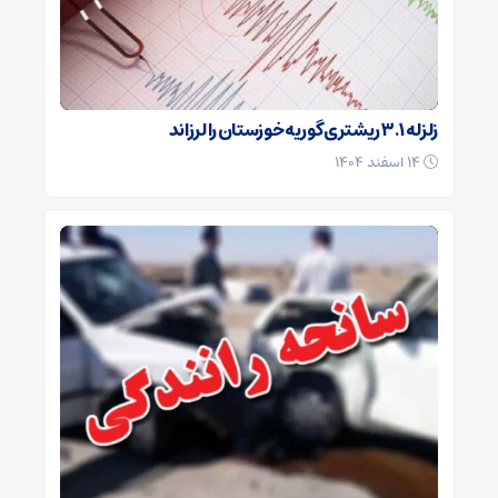
زلزله ۳.۱ ریشتری گوریه خوزستان را لرزاند
۱۴ اسفند ۱۴۰۴