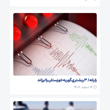
زلزله ۳.۱ ریشتری گوریه خوزستان را لرزاند
۱۴ اسفند ۱۴۰۴