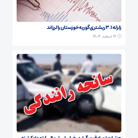
زلزله ۳.۱ ریشتری گوریه خوزستان را لرزاند
۱۴ اسفند ۱۴۰۴