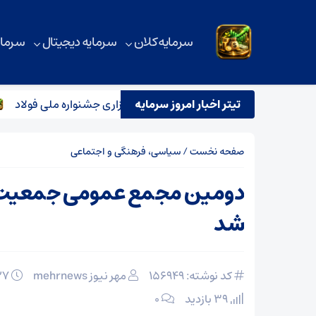
سرمایه کلان
سرمایه دیجیتال
سرمای
تیتر اخبار امروز سرمایه
راهکارهایی برای ارتقای کیفیت برگزاری جشنواره ملی فولاد
صفحه نخست
/
سیاسی، فرهنگی و اجتماعی
دومین مجمع عمومی جمعیت اع
شد
کد نوشته: 156949
مهر نیوز mehrnews
۲۷ بهمن ۱۴۰۴
39 بازدید
۰