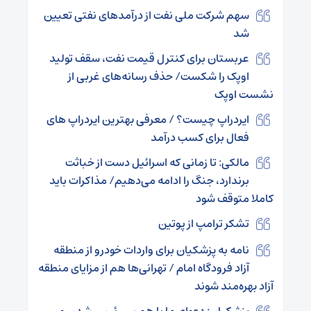
سهم شرکت ملی نفت از درآمدهای نفتی تعیین
شد
عربستان برای کنترل قیمت نفت، سقف تولید
اوپک را شکست/ حذف رسانه‌های غربی از
نشست اوپک
ایردراپ‌ چیست؟ / معرفی بهترین ایردراپ های
فعال برای کسب درآمد
مالکی: تا زمانی که اسرائیل دست از خباثت
برندارد، جنگ را ادامه می‌دهیم/ مذاکرات باید
کاملا متوقف شود
تشکر ترامپ از پوتین
نامه به پزشکیان برای واردات خودرو از منطقه
آزاد فرودگاه امام / تهرانی‌ها هم از مزایای منطقه
آزاد بهره‌مند شوند
پزشکیان: دعوای ما با هم سر رئیس شدن و