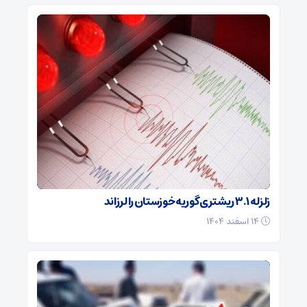
زلزله ۳.۱ ریشتری گوریه خوزستان را لرزاند
۱۴ اسفند ۱۴۰۴